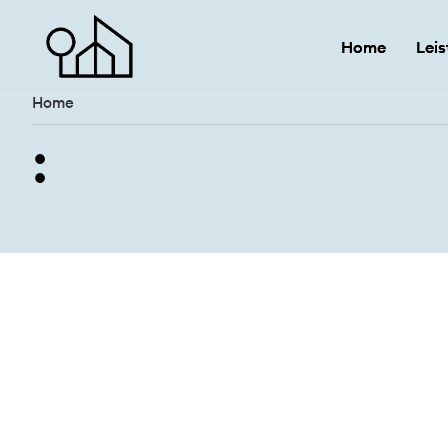
Home
Home
Lei
Lei
Home
: