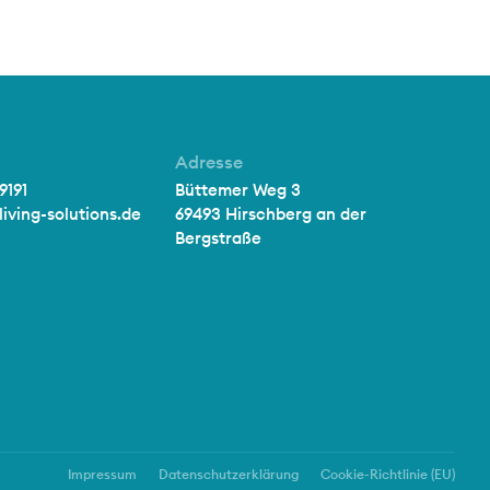
Adresse
9191
Büttemer Weg 3
iving-solutions.de
69493 Hirschberg an der
Bergstraße
Impressum
Datenschutzerklärung
Cookie-Richtlinie (EU)