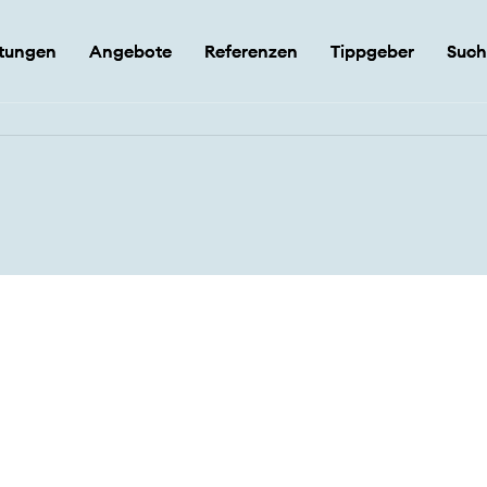
stungen
stungen
Angebote
Angebote
Referenzen
Referenzen
Tippgeber
Tippgeber
Such
Such